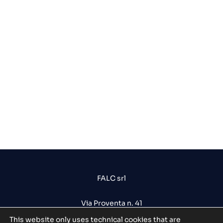
FALC srl
Via Proventa n. 41
48018 Faenza (RA) - Italia
This website only uses technical cookies that are