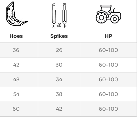
Hoes
Spikes
HP
36
26
60-100
42
30
60-100
48
34
60-100
54
38
60-100
60
42
60-100