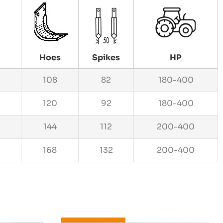
Hoes
Spikes
HP
108
82
180-400
120
92
180-400
144
112
200-400
168
132
200-400