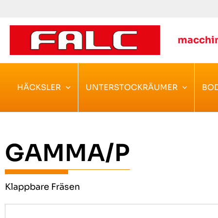
Zum
Inhalt
springen
macchin
HÄCKSLER
UNTERSTOCKRÄUMER
BO
GAMMA/P
Klappbare Fräsen