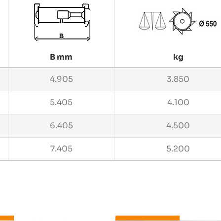
B mm
kg
4.905
3.850
5.405
4.100
6.405
4.500
7.405
5.200