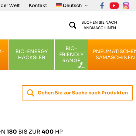
n der Welt
Kontakt
Deutsch
SUCHEN SIE NACH
LANDMASCHINEN
BIO-
K-
BIO-ENERGY
PNEUMATISCHE
FRIENDLY
HÄCKSLER
SÄMASCHINEN
RANGE
Gehen Sie zur Suche nach Produkten
ON
180
BIS ZUR
400
HP