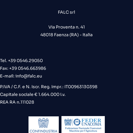
FALC srl
Via Proventa n. 41
48018 Faenza (RA) - Italia
Tel. +39 0546.29050
Fax: +39 0546.663986
E-mail:
info@falc.eu
P.IVA / C.F. e N. Iscr. Reg. Impr.: IT00963130398
Capitale sociale € 1.664.000 i.v.
REA RA n.111028