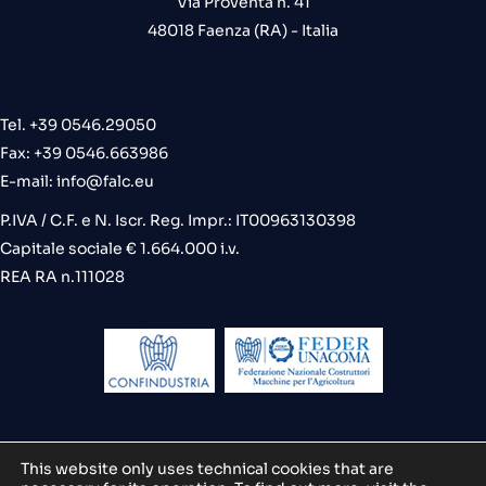
Via Proventa n. 41
48018 Faenza (RA) - Italia
Tel. +39 0546.29050
Fax: +39 0546.663986
E-mail:
info@falc.eu
P.IVA / C.F. e N. Iscr. Reg. Impr.: IT00963130398
Capitale sociale € 1.664.000 i.v.
REA RA n.111028
This website only uses technical cookies that are