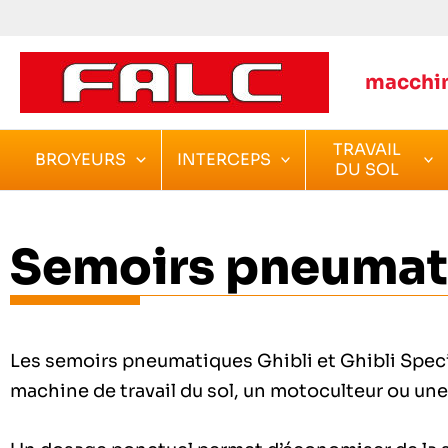
Aller
au
contenu
macchin
TRAVAIL
BROYEURS
INTERCEPS
DU SOL
Semoirs pneumat
Les semoirs pneumatiques Ghibli et Ghibli Speci
machine de travail du sol, un motoculteur ou une