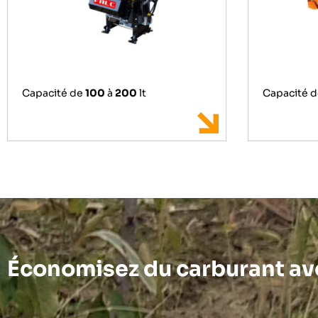
Capacité de
100
à
200
lt
Capacité 
Économisez du carburant av