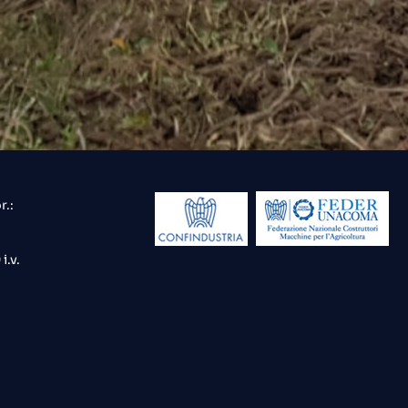
r.:
i.v.