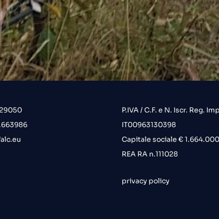
.29050
P.IVA / C.F. e N. Iscr. Reg. Imp
6.663986
IT00963130398
alc.eu
Capitale sociale € 1.664.000 
REA RA n.111028
privacy policy