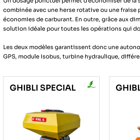
Un dosage ponctuel permet d’économiser de la sem
combinée avec une herse rotative ou une fraise p
économies de carburant. En outre, grâce aux dim
solution idéale pour toutes les opérations qui d
Les deux modèles garantissent donc une autonom
GPS, module Isobus, turbine hydraulique, différen
GHIBLI SPECIAL
GHIBL