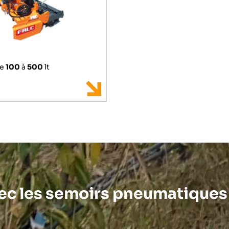
de
100
à
500
lt
ec les semoirs pneumatiques