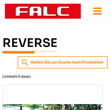
Zum
Inhalt
springen
REVERSE
Gehen Sie zur Suche nach Produkten
Umkehrfräsen