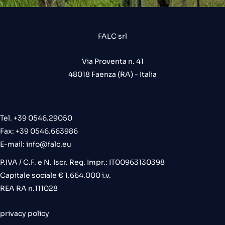
FALC srl
Via Proventa n. 41
48018 Faenza (RA) - Italia
Tel. +39 0546.29050
Fax: +39 0546.663986
E-mail:
info@falc.eu
P.IVA / C.F. e N. Iscr. Reg. Impr.: IT00963130398
Capitale sociale € 1.664.000 i.v.
REA RA n.111028
privacy policy