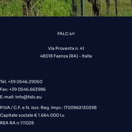
FALC srl
Via Proventa n. 41
48018 Faenza (RA) - Italia
Tel. +39 0546.29050
Fax: +39 0546.663986
E-mail:
info@falc.eu
P.IVA / C.F. e N. Iscr. Reg. Impr.: IT00963130398
Capitale sociale € 1.664.000 i.v.
REA RA n.111028