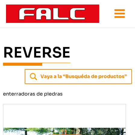
Ir
al
contenido
REVERSE
Vaya a la “Busquéda de productos”
enterradoras de piedras