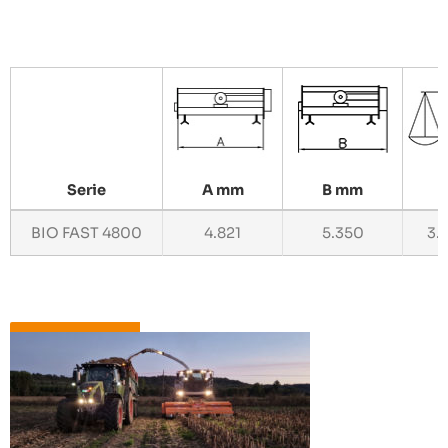
Serie
A mm
B mm
BIO FAST 4800
4.821
5.350
3.