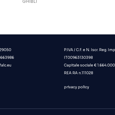
GHIBLI
.29050
P.IVA / C.F. e N. Iscr. Reg. Impr
6.663986
IT00963130398
alc.eu
Capitale sociale € 1.664.000 i
REA RA n.111028
privacy policy