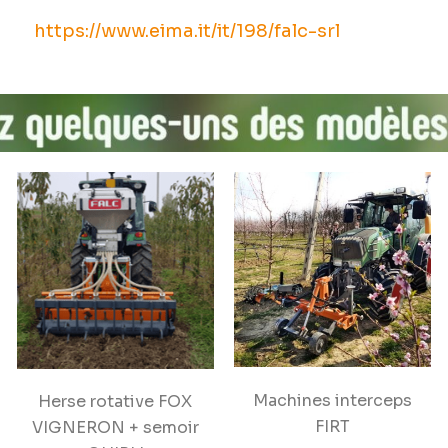
https://www.eima.it/it/198/falc-srl
Machines interceps
Herse rotative FOX
FIRT
VIGNERON + semoir