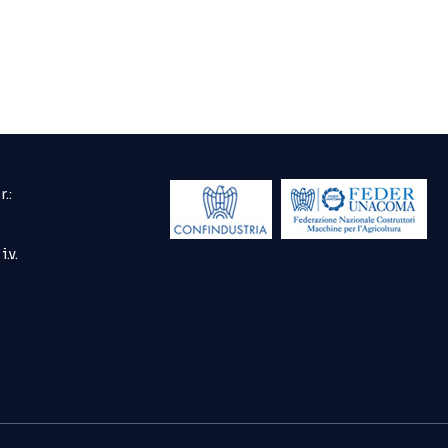
.:
.v.