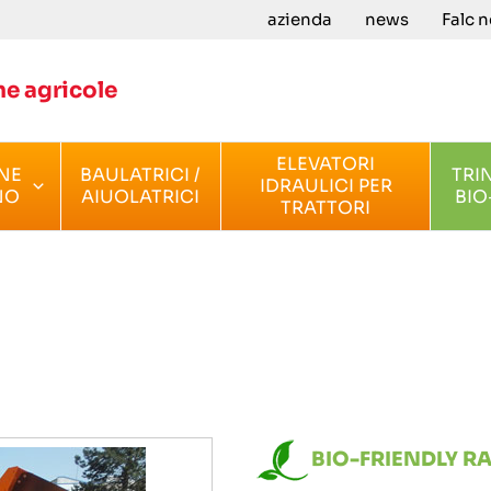
azienda
news
Falc 
e agricole
ELEVATORI
NE
BAULATRICI /
TRI
IDRAULICI PER
NO
AIUOLATRICI
BIO
TRATTORI
BIO-FRIENDLY R