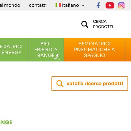
nel mondo
contatti
Italiano
CERCA
PRODOTTI
BIO-
SEMINATRICI
NCIATRICI
FRIENDLY
PNEUMATICHE A
-ENERGY
RANGE
SPAGLIO
vai alla ricerca prodotti
ANGE