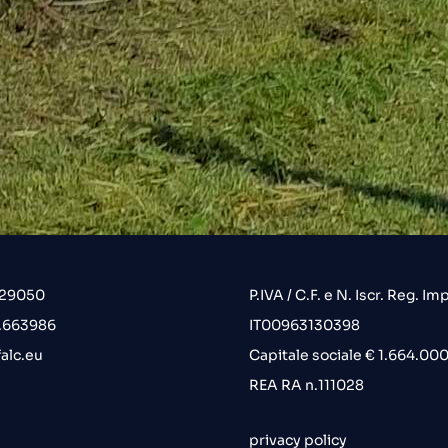
.29050
P.IVA / C.F. e N. Iscr. Reg. Imp
6.663986
IT00963130398
alc.eu
Capitale sociale € 1.664.000 
REA RA n.111028
privacy policy