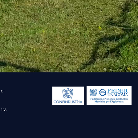
r.:
i.v.