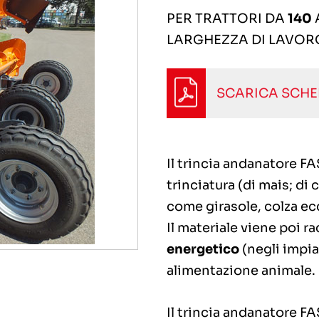
PER TRATTORI DA
140
LARGHEZZA DI LAVO
SCARICA SCH
Il trincia andanatore 
trinciatura (di mais; di
come girasole, colza ec
Il materiale viene poi r
energetico
(negli impia
alimentazione animale.
Il trincia andanatore F