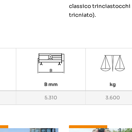
classico trinciastocchi 
tricniato).
B mm
kg
5.310
3.600