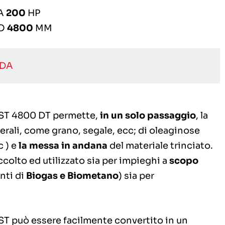
A
200
HP
RO
4800
MM
EDA
FAST 4800 DT permette,
in un solo passaggio
, la
 cerali, come grano, segale, ecc; di oleaginose
c ) e
la messa in andana
del materiale trinciato.
accolto ed utilizzato sia per impieghi a
scopo
nti di
Biogas e Biometano
) sia per
AST può essere facilmente convertito in un