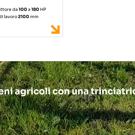
attore da
100
a
180
HP
di lavoro
2100
mm
reni agricoli con una trinciatr