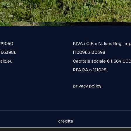
.29050
P.IVA / C.F. e N. Iscr. Reg. Imp
6.663986
IT00963130398
alc.eu
Capitale sociale € 1.664.000 
REA RA n.111028
privacy policy
credits