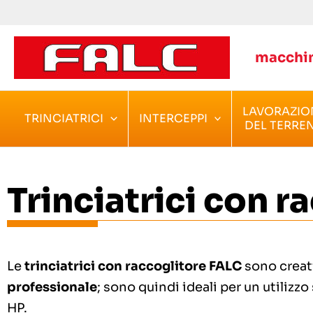
Vai
al
contenuto
macchin
LAVORAZIO
TRINCIATRICI
INTERCEPPI
DEL TERRE
Trinciatrici con r
Le
trinciatrici con raccoglitore FALC
sono creati
professionale
; sono quindi ideali per un utilizzo
HP.