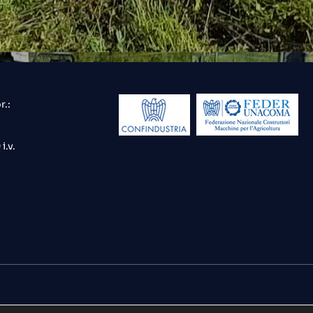
r.:
i.v.