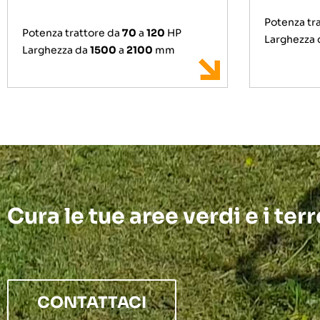
Potenza tr
Potenza trattore da
70
a
120
HP
Larghezza 
Larghezza da
1500
a
2100
mm
Cura le tue aree verdi e i ter
CONTATTACI