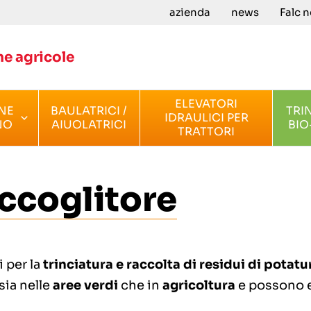
azienda
news
Falc 
e agricole
ELEVATORI
NE
BAULATRICI /
TRI
IDRAULICI PER
NO
AIUOLATRICI
BIO
TRATTORI
accoglitore
 per la
trinciatura e raccolta di residui di potatu
 sia nelle
aree verdi
che in
agricoltura
e possono e