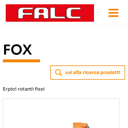
Vai
al
contenuto
FOX
vai alla ricerca prodotti
Erpici rotanti fissi