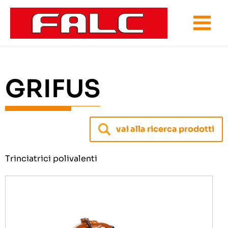
Vai
al
contenuto
GRIFUS
vai alla ricerca prodotti
Trinciatrici polivalenti