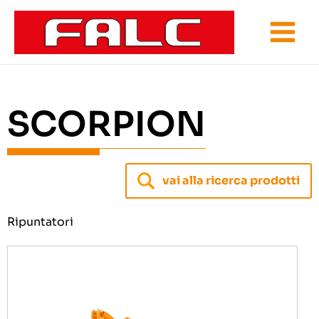
Vai
al
contenuto
SCORPION
vai alla ricerca prodotti
Ripuntatori