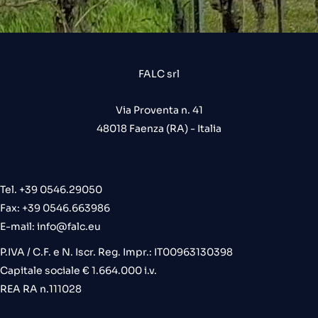
FALC srl
Via Proventa n. 41
48018 Faenza (RA) - Italia
Tel. +39 0546.29050
Fax: +39 0546.663986
E-mail:
info@falc.eu
P.IVA / C.F. e N. Iscr. Reg. Impr.: IT00963130398
Capitale sociale € 1.664.000 i.v.
REA RA n.111028